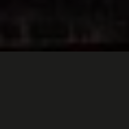
GDZIE JESTEŚMY?
Pizzeria Winchester
Ugorek 10